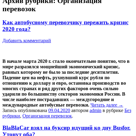
Архив рубрики:
Организация
перевозок
Как автобусному перевозчику пережить кризис
2020 года?
Добавить комментарий
В начале марта 2020 г. стало окончательно понятно, что в
мире разразился мощнейший экономический кризис,
равных которому не было за последние десятилетия.
Падение цен на нефть, рухнувший курс рубля по
отношению к доллару и евро, остановка производств во
многих странах и ряд других факторов очень сильно
ударили по большинству секторов экономики России. В
числе наиболее пострадавших — междугородние и
международные автобусные перевозки.
Читать далее
→
Запись опубликована
09.04.2020
автором
admin
в рубрике
Без
рубрики
,
Организация перевозок
.
BlaBlaCar взял на буксир идущий ко дну Busfor.
Утонут оба?