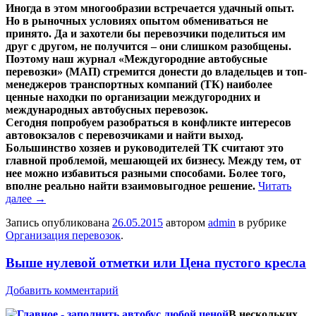
Иногда в этом многообразии встречается удачный опыт.
Но в рыночных условиях опытом обмениваться не
принято. Да и захотели бы перевозчики поделиться им
друг с другом, не получится – они слишком разобщены.
Поэтому наш журнал «Междугородние автобусные
перевозки» (МАП) стремится донести до владельцев и топ-
менеджеров транспортных компаний (ТК) наиболее
ценные находки по организации междугородних и
международных автобусных перевозок.
Сегодня попробуем разобраться в конфликте интересов
автовокзалов с перевозчиками и найти выход.
Большинство хозяев и руководителей ТК считают это
главной проблемой, мешающей их бизнесу. Между тем, от
нее можно избавиться разными способами. Более того,
вполне реально найти взаимовыгодное решение.
Читать
далее
→
Запись опубликована
26.05.2015
автором
admin
в рубрике
Организация перевозок
.
Выше нулевой отметки или Цена пустого кресла
Добавить комментарий
В нескольких