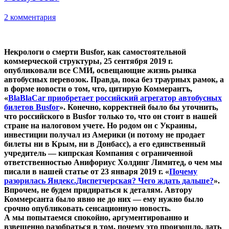
2 комментария
Некрологи о смерти Busfor, как самостоятельной
коммерческой структуры, 25 сентября 2019 г.
опубликовали все СМИ, освещающие жизнь рынка
автобусных перевозок. Правда, пока без траурных рамок, а
в форме новости о том, что, цитирую Коммерантъ,
«
BlaBlaCar приобретает российский агрегатор автобусных
билетов Busfor
». Конечно, корректней было бы уточнить,
что российского в Busfor только то, что он стоит в нашей
стране на налоговом учете. Но родом он с Украины,
инвестиции получал из Америки (и потому не продает
билеты ни в Крым, ни в Донбасс), а его единственный
учредитель — кипрская Компания с ограниченной
ответственностью Анифориус Холдинг Лимитед, о чем мы
писали в нашей статье от 23 января 2019 г. «
Почему
разорилась Яндекс.Диспетчерская? Чего ждать дальше?
».
Впрочем, не будем придираться к деталям. Автору
Коммерсанта было явно не до них — ему нужно было
срочно опубликовать сенсационную новость.
А мы попытаемся спокойно, аргументированно и
взвешенно разобраться в том, почему это произошло, дать