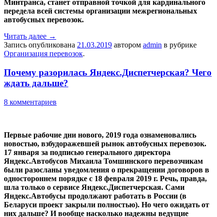
Минтранса, станет отправной точкой для кардинального
передела всей системы организации межрегиональных
автобусных перевозок.
Читать далее
→
Запись опубликована
21.03.2019
автором
admin
в рубрике
Организация перевозок
.
Почему разорилась Яндекс.Диспетчерская? Чего
ждать дальше?
8 комментариев
Первые рабочие дни нового, 2019 года ознаменовались
новостью, взбудоражевшей рынок автобусных перевозок.
17 января за подписью генерального директора
Яндекс.Автобусов Михаила Томшинского перевозчикам
были разосланы уведомления о прекращении договоров в
одностороннем порядке с 18 февраля 2019 г. Речь, правда,
шла только о сервисе Яндекс.Диспетчерская. Сами
Яндекс.Автобусы продолжают работать в России (в
Беларуси проект закрыли полностью). Но чего ожидать от
них дальше? И вообще насколько надежны ведущие