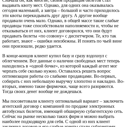
Сначала он, как многие, своим продавцам билетов стал
выдавать квоту мест. Однако, для одних она оказывалась
сегодня маленькой, а завтра – большой и часто приходилось
эти квоты перекидывать друг другу. А другие вообще
продавали очень мало. Однако, в общей массе такие слабые
продавцы тоже способствовали наполняемости и, чтобы не
отказываться от них, клиент договорился, что они будут
продавать билеты «по созвону» с диспетчером. Те, кто так
работает, знают – ошибки неизбежны. И понять по чьей вине
они произошли, редко удается.
В конце-концов клиент купил базу и сразу вздохнул с
облегчением. Все данные о наличии свободных мест теперь
находились в «одной бочке», из которой каждый агент мог
черпать себе сколько нужно. Оставалось решить вопрос
оптимизации работы со слабыми продавцами. Во-первых,
собирать с них небольшую выручку хлопотно и накладно. Во-
вторых, именно такие фирмочки, чаще всего разоряются.
Тогда своих денег вообще не дождешься.
Мы посоветовали клиенту оптимальный вариант – заключить
агентский договор с компанией по продаже электронных
автобусных билетов, имеющей обширную субагентскую сеть.
Сейчас на рынке несколько таких фирм и можно выбрать
наиболее подходящую для себя. С одной из них клиент
заключил договор и его слабые агенты стали субагентами.