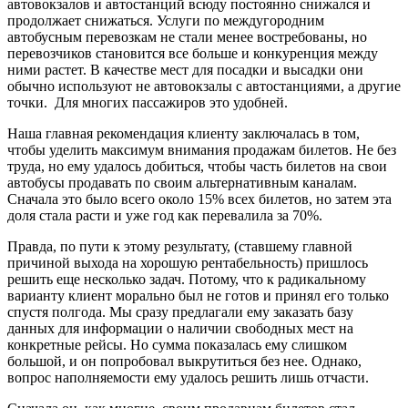
автовокзалов и автостанций всюду постоянно снижался и
продолжает снижаться. Услуги по междугородним
автобусным перевозкам не стали менее востребованы, но
перевозчиков становится все больше и конкуренция между
ними растет. В качестве мест для посадки и высадки они
обычно используют не автовокзалы с автостанциями, а другие
точки. Для многих пассажиров это удобней.
Наша главная рекомендация клиенту заключалась в том,
чтобы уделить максимум внимания продажам билетов. Не без
труда, но ему удалось добиться, чтобы часть билетов на свои
автобусы продавать по своим альтернативным каналам.
Сначала это было всего около 15% всех билетов, но затем эта
доля стала расти и уже год как перевалила за 70%.
Правда, по пути к этому результату, (ставшему главной
причиной выхода на хорошую рентабельность) пришлось
решить еще несколько задач. Потому, что к радикальному
варианту клиент морально был не готов и принял его только
спустя полгода. Мы сразу предлагали ему заказать базу
данных для информации о наличии свободных мест на
конкретные рейсы. Но сумма показалась ему слишком
большой, и он попробовал выкрутиться без нее. Однако,
вопрос наполняемости ему удалось решить лишь отчасти.